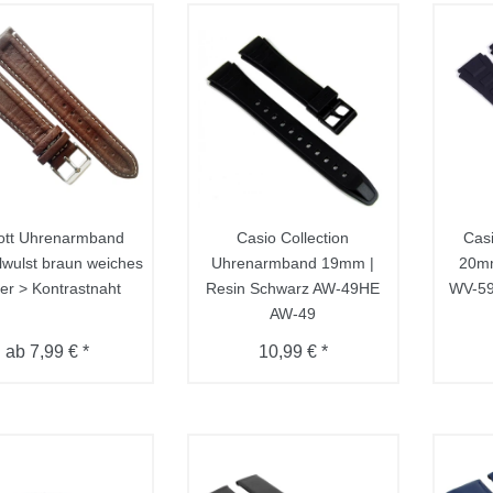
ott Uhrenarmband
Casio Collection
Cas
wulst braun weiches
Uhrenarmband 19mm |
20mm
er > Kontrastnaht
Resin Schwarz AW-49HE
WV-5
AW-49
ab 7,99 € *
10,99 € *