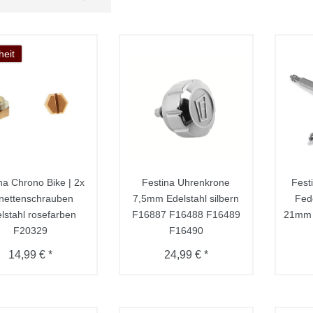
eit
na Chrono Bike | 2x
Festina Uhrenkrone
Festi
nettenschrauben
7,5mm Edelstahl silbern
Fed
lstahl rosefarben
F16887 F16488 F16489
21mm 
F20329
F16490
14,99 € *
24,99 € *