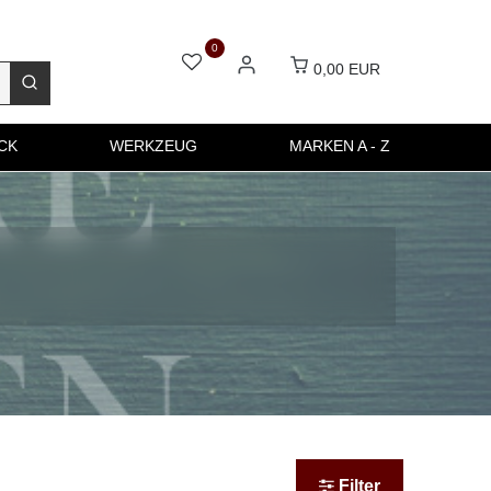
0
0,00 EUR
CK
WERKZEUG
MARKEN A - Z
Filter