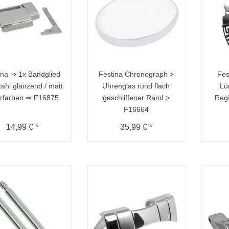
ina ⇒ 1x Bandglied
Festina Chronograph >
Fes
tahl glänzend / matt
Uhrenglas rund flach
Lü
erfarben ⇒ F16875
geschliffener Rand >
Regi
F16664
14,99 € *
35,99 € *