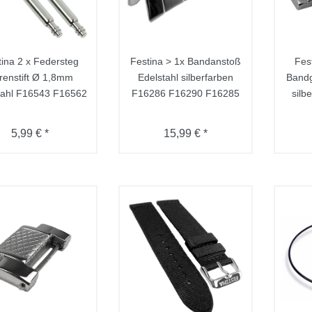
tina 2 x Federsteg
Festina > 1x Bandanstoß
Fes
renstift Ø 1,8mm
Edelstahl silberfarben
Bandg
tahl F16543 F16562
F16286 F16290 F16285
silb
5,99 € *
15,99 € *