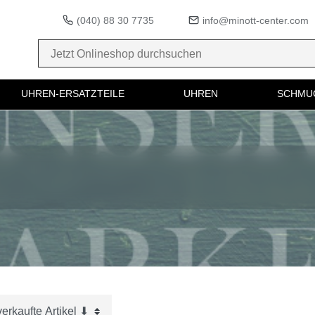
(040) 88 30 7735
info@minott-center.com
UHREN-ERSATZTEILE
UHREN
SCHMU