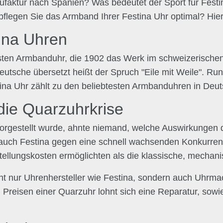
ktur nach Spanien? Was bedeutet der Sport für Festina
legen Sie das Armband Ihrer Festina Uhr optimal? Hier 
ina Uhren
 ersten Armbanduhr, die 1902 das Werk im schweizerisch
utsche übersetzt heißt der Spruch "Eile mit Weile". Rund
ina Uhr zählt zu den beliebtesten Armbanduhren in Deu
die Quarzuhrkrise
vorgestellt wurde, ahnte niemand, welche Auswirkungen
 auch Festina gegen eine schnell wachsenden Konkurren
ellungskosten ermöglichten als die klassische, mechani
ht nur Uhrenhersteller wie Festina, sondern auch Uhrma
n Preisen einer Quarzuhr lohnt sich eine Reparatur, sow