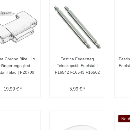
na Chrono Bike | 1x
Festina Federsteg
Festin
rlängerungsglied
Teleskopstift Edelstahl
Edelst
stahl blau | F20709
F16542 F16543 F16562
19,99 € *
5,99 € *
Neuh