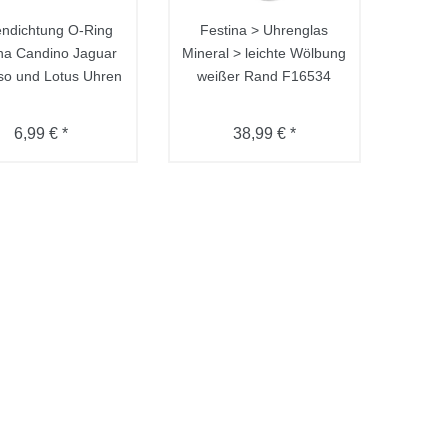
ndichtung O-Ring
Festina > Uhrenglas
na Candino Jaguar
Mineral > leichte Wölbung
so und Lotus Uhren
weißer Rand F16534
6,99 € *
38,99 € *