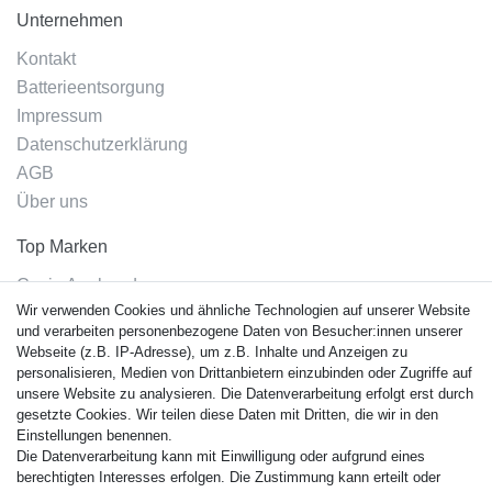
Unternehmen
Kontakt
Batterieentsorgung
Impressum
Datenschutzerklärung
AGB
Über uns
Top Marken
Casio Armband
Wir verwenden Cookies und ähnliche Technologien auf unserer Website
Festina Armband
und verarbeiten personenbezogene Daten von Besucher:innen unserer
Citizen Armband
Webseite (z.B. IP-Adresse), um z.B. Inhalte und Anzeigen zu
M. Lacroix Armband
personalisieren, Medien von Drittanbietern einzubinden oder Zugriffe auf
unsere Website zu analysieren. Die Datenverarbeitung erfolgt erst durch
J. Lemans Armband
gesetzte Cookies. Wir teilen diese Daten mit Dritten, die wir in den
Uhrenarmbänder - Alle
Einstellungen benennen.
Die Datenverarbeitung kann mit Einwilligung oder aufgrund eines
Sicherheit
berechtigten Interesses erfolgen. Die Zustimmung kann erteilt oder