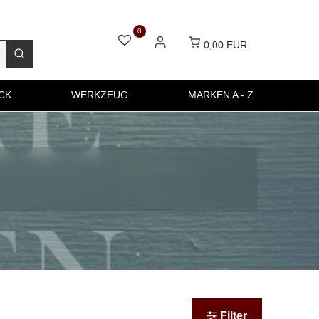
0
0,00 EUR
CK
WERKZEUG
MARKEN A - Z
Filter