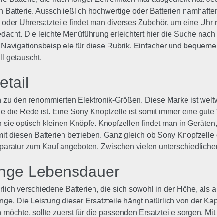
ch Batterie. Ausschließlich hochwertige oder Batterien namhafter
e oder Uhrersatzteile findet man diverses Zubehör, um eine Uhr
edacht. Die leichte Menüführung erleichtert hier die Suche nac
avigationsbeispiele für diese Rubrik. Einfacher und bequemer 
l getauscht.
etail
n zu den renommierten Elektronik-Größen. Diese Marke ist weltwe
ie die Rede ist. Eine Sony Knopfzelle ist somit immer eine gute 
 sie optisch kleinen Knöpfe. Knopfzellen findet man in Geräte
t diesen Batterien betrieben. Ganz gleich ob Sony Knopfzelle
Reparatur zum Kauf angeboten. Zwischen vielen unterschiedlich
lange Lebensdauer
ürlich verschiedene Batterien, die sich sowohl in der Höhe, al
 Die Leistung dieser Ersatzteile hängt natürlich von der Kapazi
öchte, sollte zuerst für die passenden Ersatzteile sorgen. Mit