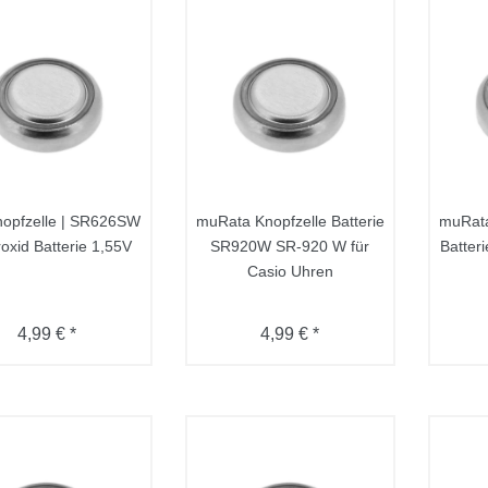
nopfzelle | SR626SW
muRata Knopfzelle Batterie
muRat
roxid Batterie 1,55V
SR920W SR-920 W für
Batter
Casio Uhren
4,99 € *
4,99 € *