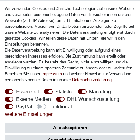
Casio Armband
Wir verwenden Cookies und ähnliche Technologien auf unserer Website
Festina Armband
und verarbeiten personenbezogene Daten von Besucher:innen unserer
Citizen Armband
Webseite (z.B. IP-Adresse), um z.B. Inhalte und Anzeigen zu
M. Lacroix Armband
personalisieren, Medien von Drittanbietern einzubinden oder Zugriffe auf
unsere Website zu analysieren. Die Datenverarbeitung erfolgt erst durch
J. Lemans Armband
gesetzte Cookies. Wir teilen diese Daten mit Dritten, die wir in den
Uhrenarmbänder - Alle
Einstellungen benennen.
Die Datenverarbeitung kann mit Einwilligung oder aufgrund eines
Sicherheit
berechtigten Interesses erfolgen. Die Zustimmung kann erteilt oder
abgelehnt werden. Es besteht das Recht, nicht einzuwilligen und die
Einwilligung zu einem späteren Zeitpunkt zu ändern oder zu widerrufen.
Beachten Sie unser
Impressum
und weitere Hinweise zur Verwendung
personenbezogener Daten in unserer
Daten­schutz­erklärung
.
Social Media
Essenziell
Statistik
Marketing
Externe Medien
DHL Wunschzustellung
PayPal
Funktional
Weitere Einstellungen
Zahlung
Versand
Alle akzeptieren
Auswahl akzeptieren