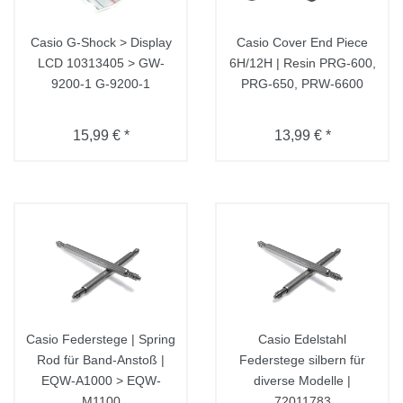
Casio G-Shock > Display
Casio Cover End Piece
LCD 10313405 > GW-
6H/12H | Resin PRG-600,
9200-1 G-9200-1
PRG-650, PRW-6600
15,99 € *
13,99 € *
Casio Federstege | Spring
Casio Edelstahl
Rod für Band-Anstoß |
Federstege silbern für
EQW-A1000 > EQW-
diverse Modelle |
M1100
72011783