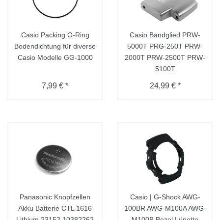
Casio Packing O-Ring
Casio Bandglied PRW-
Bodendichtung für diverse
5000T PRG-250T PRW-
Casio Modelle GG-1000
2000T PRW-2500T PRW-
5100T
7,99 € *
24,99 € *
Panasonic Knopfzellen
Casio | G-Shock AWG-
Akku Batterie CTL 1616
100BR AWG-M100A AWG-
Lithium 23152 10382262
M100B Bezel Lünette