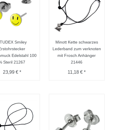
TUDEX Smiley
Minott Kette schwarzes
Erstohrstecker
Lederband zum verknoten
muck Edelstahl 100
mit Frosch Anhänger
% Steril 21267
21446
23,99 € *
11,18 € *