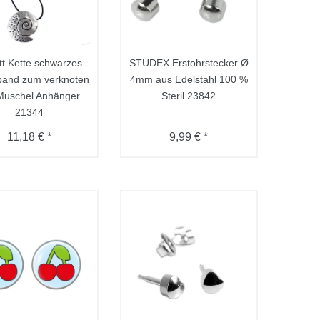
tt Kette schwarzes
STUDEX Erstohrstecker Ø
band zum verknoten
4mm aus Edelstahl 100 %
Muschel Anhänger
Steril 23842
21344
11,18 € *
9,99 € *