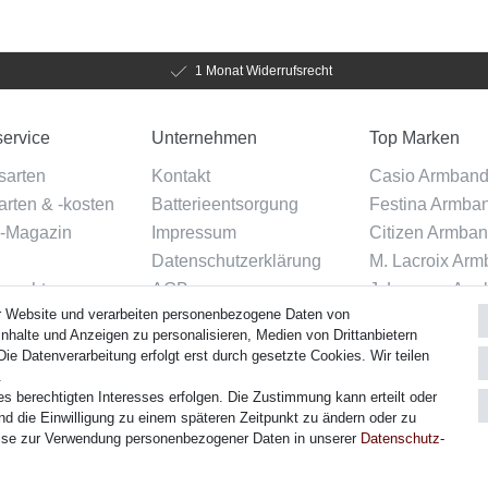
1 Monat Widerrufsrecht
ervice
Unternehmen
Top Marken
sarten
Kontakt
Casio Armban
rten & -kosten
Batterieentsorgung
Festina Armba
-Magazin
Impressum
Citizen Armba
Datenschutzerklärung
M. Lacroix Ar
srecht
AGB
J. Lemans Arm
r Website und verarbeiten personenbezogene Daten von
Über uns
Uhrenarmbänder
g widerrufen
nhalte und Anzeigen zu personalisieren, Medien von Drittanbietern
ie Datenverarbeitung erfolgt erst durch gesetzte Cookies. Wir teilen
.
es berechtigten Interesses erfolgen. Die Zustimmung kann erteilt oder
Versand
nd die Einwilligung zu einem späteren Zeitpunkt zu ändern oder zu
ise zur Verwendung personenbezogener Daten in unserer
Daten­schutz­