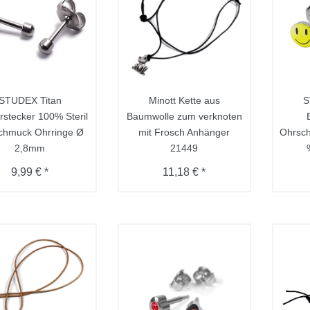
STUDEX Titan
Minott Kette aus
S
rstecker 100% Steril
Baumwolle zum verknoten
chmuck Ohrringe Ø
mit Frosch Anhänger
Ohrsch
2,8mm
21449
9,99 € *
11,18 € *