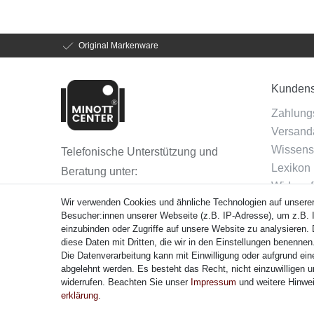
Original Markenware
Kundens
Zahlung
Versanda
Wissens
Telefonische Unterstützung und
Lexikon
Beratung unter:
Widerruf
(040) 88 30 7735
Wir verwenden Cookies und ähnliche Technologien auf unsere
Vertra
Besucher:innen unserer Webseite (z.B. IP-Adresse), um z.B. I
Montag - Freitag: 08.00 - 16.00 Uhr
einzubinden oder Zugriffe auf unsere Website zu analysieren. D
diese Daten mit Dritten, die wir in den Einstellungen benennen
Die Datenverarbeitung kann mit Einwilligung oder aufgrund ein
Zahlung
abgelehnt werden. Es besteht das Recht, nicht einzuwilligen u
widerrufen. Beachten Sie unser
Impressum
und weitere Hinwe
erklärung
.