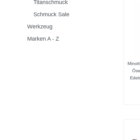
Titanschmuck
Schmuck Sale
Werkzeug
Marken A - Z
Minott
Öse
Edel