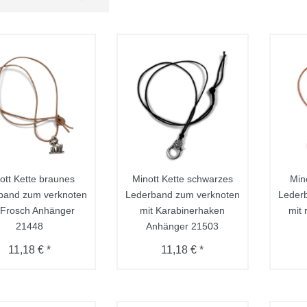
ott Kette braunes
Minott Kette schwarzes
Min
band zum verknoten
Lederband zum verknoten
Leder
 Frosch Anhänger
mit Karabinerhaken
mit
21448
Anhänger 21503
11,18 € *
11,18 € *