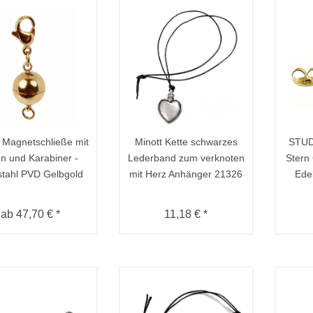
 Magnetschließe mit
Minott Kette schwarzes
STUD
n und Karabiner -
Lederband zum verknoten
Stern
stahl PVD Gelbgold
mit Herz Anhänger 21326
Edel
ab 47,70 € *
11,18 € *