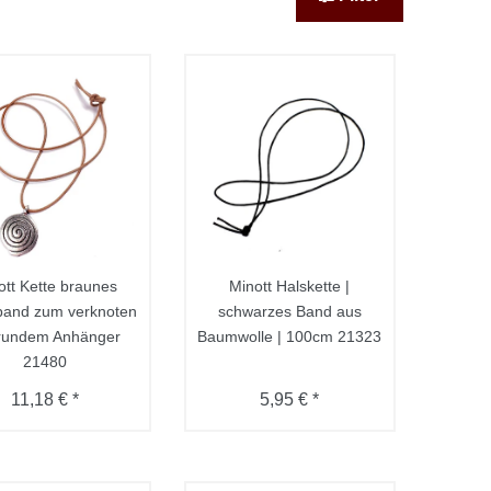
ott Kette braunes
Minott Halskette |
band zum verknoten
schwarzes Band aus
 rundem Anhänger
Baumwolle | 100cm 21323
21480
11,18 € *
5,95 € *