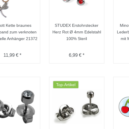
ott Kette braunes
STUDEX Erstohrstecker
Mino
band zum verknoten
Herz Rot Ø 4mm Edelstahl
Leder
belle Anhänger 21372
100% Steril
mit 
11,99 € *
6,99 € *
Top-Artikel