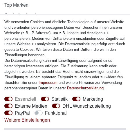
Top Marken
Casio Armband
Wir verwenden Cookies und ähnliche Technologien auf unserer Website
Festina Armband
und verarbeiten personenbezogene Daten von Besucher:innen unserer
Citizen Armband
Webseite (z.B. IP-Adresse), um z.B. Inhalte und Anzeigen zu
M. Lacroix Armband
personalisieren, Medien von Drittanbietern einzubinden oder Zugriffe auf
unsere Website zu analysieren. Die Datenverarbeitung erfolgt erst durch
J. Lemans Armband
gesetzte Cookies. Wir teilen diese Daten mit Dritten, die wir in den
Uhrenarmbänder - Alle
Einstellungen benennen.
Die Datenverarbeitung kann mit Einwilligung oder aufgrund eines
Sicherheit
berechtigten Interesses erfolgen. Die Zustimmung kann erteilt oder
abgelehnt werden. Es besteht das Recht, nicht einzuwilligen und die
Einwilligung zu einem späteren Zeitpunkt zu ändern oder zu widerrufen.
Beachten Sie unser
Impressum
und weitere Hinweise zur Verwendung
personenbezogener Daten in unserer
Daten­schutz­erklärung
.
Social Media
Essenziell
Statistik
Marketing
Externe Medien
DHL Wunschzustellung
PayPal
Funktional
Weitere Einstellungen
Zahlung
Versand