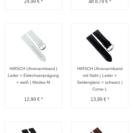
24,99 € *
ab 8,79 € *
HIRSCH Uhrenarmband |
HIRSCH Uhrenarmband
Leder > Eidechsenprägung
mit Naht | Leder >
> weiß | Medea M
Seidenglanz > schwarz |
Corse L
12,99 € *
13,99 € *