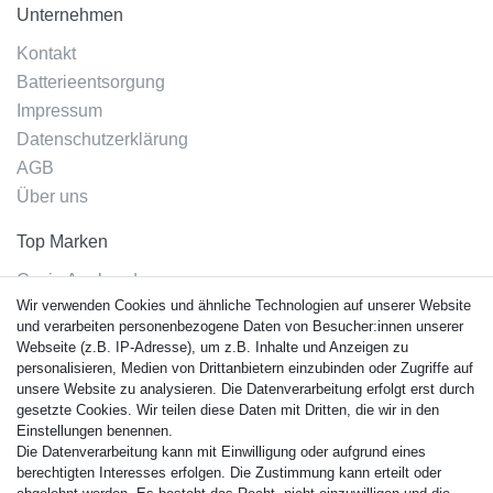
Unternehmen
Kontakt
Batterieentsorgung
Impressum
Datenschutzerklärung
AGB
Über uns
Top Marken
Casio Armband
Wir verwenden Cookies und ähnliche Technologien auf unserer Website
Festina Armband
und verarbeiten personenbezogene Daten von Besucher:innen unserer
Citizen Armband
Webseite (z.B. IP-Adresse), um z.B. Inhalte und Anzeigen zu
M. Lacroix Armband
personalisieren, Medien von Drittanbietern einzubinden oder Zugriffe auf
unsere Website zu analysieren. Die Datenverarbeitung erfolgt erst durch
J. Lemans Armband
gesetzte Cookies. Wir teilen diese Daten mit Dritten, die wir in den
Uhrenarmbänder - Alle
Einstellungen benennen.
Die Datenverarbeitung kann mit Einwilligung oder aufgrund eines
Sicherheit
berechtigten Interesses erfolgen. Die Zustimmung kann erteilt oder