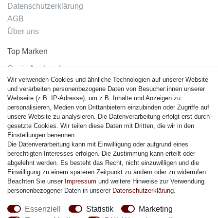
Datenschutzerklärung
AGB
Über uns
Top Marken
Casio Armband
Wir verwenden Cookies und ähnliche Technologien auf unserer Website
Festina Armband
und verarbeiten personenbezogene Daten von Besucher:innen unserer
Citizen Armband
Webseite (z.B. IP-Adresse), um z.B. Inhalte und Anzeigen zu
M. Lacroix Armband
personalisieren, Medien von Drittanbietern einzubinden oder Zugriffe auf
unsere Website zu analysieren. Die Datenverarbeitung erfolgt erst durch
J. Lemans Armband
gesetzte Cookies. Wir teilen diese Daten mit Dritten, die wir in den
Uhrenarmbänder - Alle
Einstellungen benennen.
Die Datenverarbeitung kann mit Einwilligung oder aufgrund eines
Sicherheit
berechtigten Interesses erfolgen. Die Zustimmung kann erteilt oder
abgelehnt werden. Es besteht das Recht, nicht einzuwilligen und die
Einwilligung zu einem späteren Zeitpunkt zu ändern oder zu widerrufen.
Beachten Sie unser
Impressum
und weitere Hinweise zur Verwendung
personenbezogener Daten in unserer
Daten­schutz­erklärung
.
Social Media
Essenziell
Statistik
Marketing