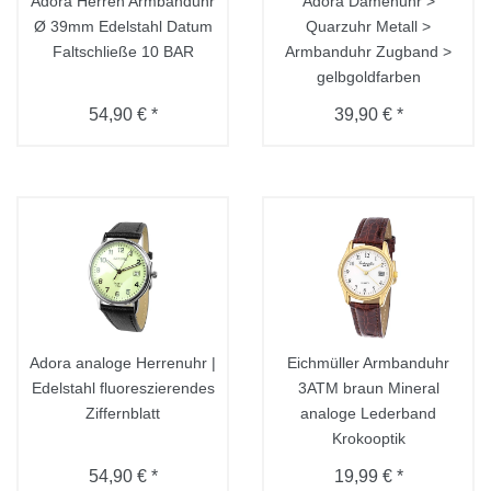
Adora Herren Armbanduhr
Adora Damenuhr >
Ø 39mm Edelstahl Datum
Quarzuhr Metall >
Faltschließe 10 BAR
Armbanduhr Zugband >
gelbgoldfarben
54,90 € *
39,90 € *
Adora analoge Herrenuhr |
Eichmüller Armbanduhr
Edelstahl fluoreszierendes
3ATM braun Mineral
Ziffernblatt
analoge Lederband
Krokooptik
54,90 € *
19,99 € *