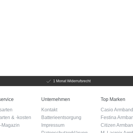
1 Monat Widerrufsrecht
ervice
Unternehmen
Top Marken
sarten
Kontakt
Casio Armban
rten & -kosten
Batterieentsorgung
Festina Armba
-Magazin
Impressum
Citizen Armba
Datenschutzerklärung
M. Lacroix Ar