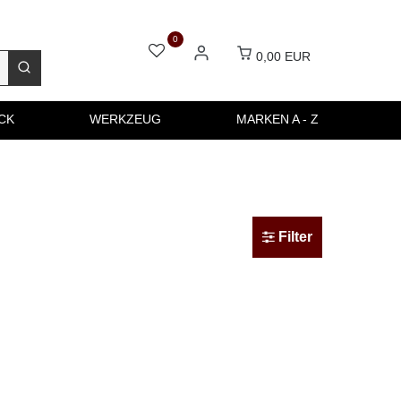
0
0,00 EUR
CK
WERKZEUG
MARKEN A - Z
Filter