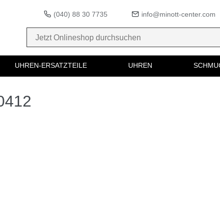
(040) 88 30 7735
info@minott-center.com
UHREN-ERSATZTEILE
UHREN
SCHMU
10412