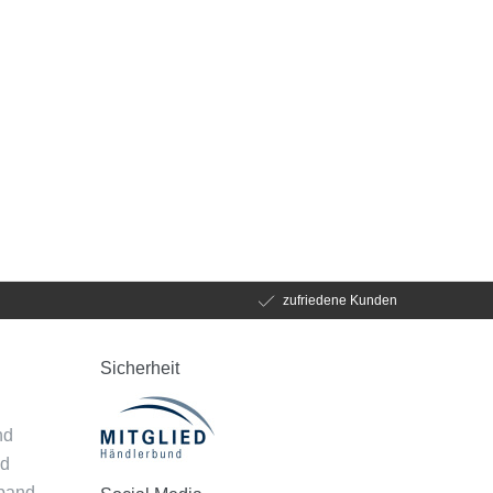
zufriedene Kunden
Sicherheit
d
nd
nd
mband