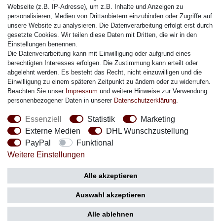
Citizen Armband
Webseite (z.B. IP-Adresse), um z.B. Inhalte und Anzeigen zu
M. Lacroix Armband
personalisieren, Medien von Drittanbietern einzubinden oder Zugriffe auf
unsere Website zu analysieren. Die Datenverarbeitung erfolgt erst durch
J. Lemans Armband
gesetzte Cookies. Wir teilen diese Daten mit Dritten, die wir in den
Uhrenarmbänder - Alle
Einstellungen benennen.
Die Datenverarbeitung kann mit Einwilligung oder aufgrund eines
Sicherheit
berechtigten Interesses erfolgen. Die Zustimmung kann erteilt oder
abgelehnt werden. Es besteht das Recht, nicht einzuwilligen und die
Einwilligung zu einem späteren Zeitpunkt zu ändern oder zu widerrufen.
Beachten Sie unser
Impressum
und weitere Hinweise zur Verwendung
personenbezogener Daten in unserer
Daten­schutz­erklärung
.
Social Media
Essenziell
Statistik
Marketing
Externe Medien
DHL Wunschzustellung
PayPal
Funktional
Weitere Einstellungen
Zahlung
Versand
Alle akzeptieren
Auswahl akzeptieren
Alle ablehnen