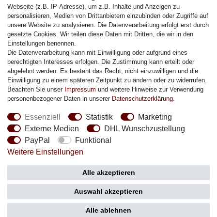
Citizen Armband
Webseite (z.B. IP-Adresse), um z.B. Inhalte und Anzeigen zu
M. Lacroix Armband
personalisieren, Medien von Drittanbietern einzubinden oder Zugriffe auf
unsere Website zu analysieren. Die Datenverarbeitung erfolgt erst durch
J. Lemans Armband
gesetzte Cookies. Wir teilen diese Daten mit Dritten, die wir in den
Uhrenarmbänder - Alle
Einstellungen benennen.
Die Datenverarbeitung kann mit Einwilligung oder aufgrund eines
Sicherheit
berechtigten Interesses erfolgen. Die Zustimmung kann erteilt oder
abgelehnt werden. Es besteht das Recht, nicht einzuwilligen und die
Einwilligung zu einem späteren Zeitpunkt zu ändern oder zu widerrufen.
Beachten Sie unser
Impressum
und weitere Hinweise zur Verwendung
personenbezogener Daten in unserer
Daten­schutz­erklärung
.
Social Media
Essenziell
Statistik
Marketing
Externe Medien
DHL Wunschzustellung
PayPal
Funktional
Weitere Einstellungen
Zahlung
Versand
Alle akzeptieren
Auswahl akzeptieren
Alle ablehnen