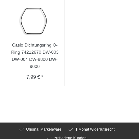
Casio Dichtungsring O-
Ring 74212670 DW-003
DW-004 DW-8800 DW-
9000
7,99 € *
Original Markenware
1 Monat Widerrufsrecht
zufriedene Kunden