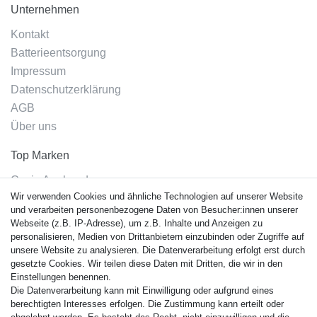
Unternehmen
Kontakt
Batterieentsorgung
Impressum
Datenschutzerklärung
AGB
Über uns
Top Marken
Casio Armband
Wir verwenden Cookies und ähnliche Technologien auf unserer Website
Festina Armband
und verarbeiten personenbezogene Daten von Besucher:innen unserer
Citizen Armband
Webseite (z.B. IP-Adresse), um z.B. Inhalte und Anzeigen zu
M. Lacroix Armband
personalisieren, Medien von Drittanbietern einzubinden oder Zugriffe auf
unsere Website zu analysieren. Die Datenverarbeitung erfolgt erst durch
J. Lemans Armband
gesetzte Cookies. Wir teilen diese Daten mit Dritten, die wir in den
Uhrenarmbänder - Alle
Einstellungen benennen.
Die Datenverarbeitung kann mit Einwilligung oder aufgrund eines
Sicherheit
berechtigten Interesses erfolgen. Die Zustimmung kann erteilt oder