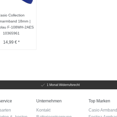
asio Collection
enarmband 18mm |
 blau F-108WH-2AES
10365961
14,99 € *
1 Monat Widerrufsrecht
ervice
Unternehmen
Top Marken
sarten
Kontakt
Casio Armban
rten & -kosten
Batterieentsorgung
Festina Armba