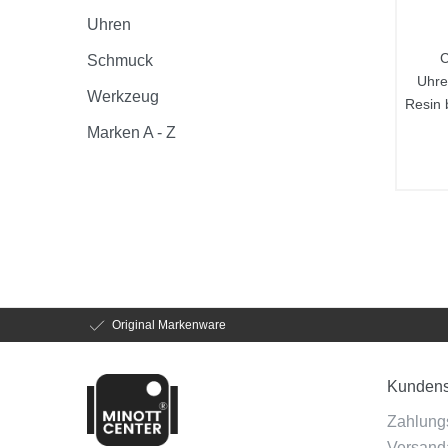
Uhren
C
Schmuck
Uhr
Werkzeug
Resin
Marken A - Z
Original Markenware
Kundens
Zahlung
Versanda