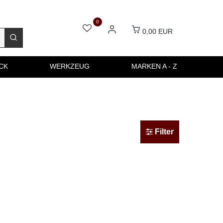
0
0,00 EUR
CK
WERKZEUG
MARKEN A - Z
Filter