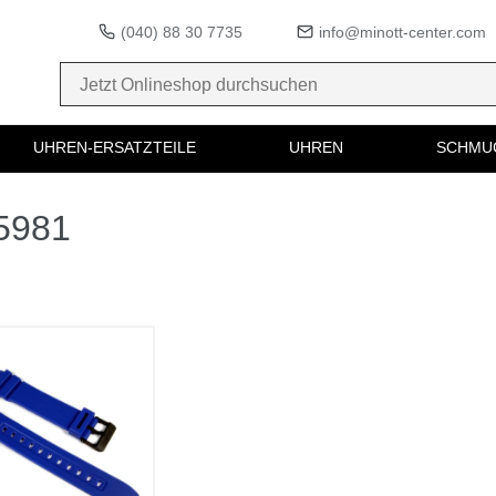
(040) 88 30 7735
info@minott-center.com
UHREN-ERSATZTEILE
UHREN
SCHMU
65981