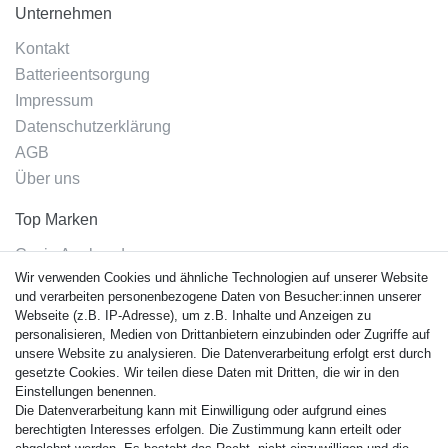
Unternehmen
Kontakt
Batterieentsorgung
Impressum
Datenschutzerklärung
AGB
Über uns
Top Marken
Casio Armband
Wir verwenden Cookies und ähnliche Technologien auf unserer Website
Festina Armband
und verarbeiten personenbezogene Daten von Besucher:innen unserer
Citizen Armband
Webseite (z.B. IP-Adresse), um z.B. Inhalte und Anzeigen zu
M. Lacroix Armband
personalisieren, Medien von Drittanbietern einzubinden oder Zugriffe auf
unsere Website zu analysieren. Die Datenverarbeitung erfolgt erst durch
J. Lemans Armband
gesetzte Cookies. Wir teilen diese Daten mit Dritten, die wir in den
Uhrenarmbänder - Alle
Einstellungen benennen.
Die Datenverarbeitung kann mit Einwilligung oder aufgrund eines
Sicherheit
berechtigten Interesses erfolgen. Die Zustimmung kann erteilt oder