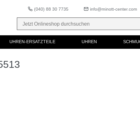
(040) 88 30 7735
info@minott-center.com
UHREN-ERSATZTEILE
UHREN
SCHMU
65513