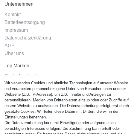
Unternehmen
Kontakt
Batterieentsorgung
Impressum
Datenschutzerklärung
AGB
Über uns
Top Marken
Casio Armband
Wir verwenden Cookies und ähnliche Technologien auf unserer Website
Festina Armband
und verarbeiten personenbezogene Daten von Besucher:innen unserer
Citizen Armband
Webseite (z.B. IP-Adresse), um z.B. Inhalte und Anzeigen zu
M. Lacroix Armband
personalisieren, Medien von Drittanbietern einzubinden oder Zugriffe auf
unsere Website zu analysieren. Die Datenverarbeitung erfolgt erst durch
J. Lemans Armband
gesetzte Cookies. Wir teilen diese Daten mit Dritten, die wir in den
Uhrenarmbänder - Alle
Einstellungen benennen.
Die Datenverarbeitung kann mit Einwilligung oder aufgrund eines
Sicherheit
berechtigten Interesses erfolgen. Die Zustimmung kann erteilt oder