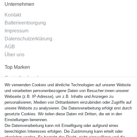
Unternehmen
Kontakt
Batterieentsorgung
Impressum
Datenschutzerklärung
AGB
Über uns
Top Marken
Casio Armband
Wir verwenden Cookies und ähnliche Technologien auf unserer Website
Festina Armband
und verarbeiten personenbezogene Daten von Besucher:innen unserer
Citizen Armband
Webseite (z.B. IP-Adresse), um z.B. Inhalte und Anzeigen zu
M. Lacroix Armband
personalisieren, Medien von Drittanbietern einzubinden oder Zugriffe auf
unsere Website zu analysieren. Die Datenverarbeitung erfolgt erst durch
J. Lemans Armband
gesetzte Cookies. Wir teilen diese Daten mit Dritten, die wir in den
Uhrenarmbänder - Alle
Einstellungen benennen.
Die Datenverarbeitung kann mit Einwilligung oder aufgrund eines
Sicherheit
berechtigten Interesses erfolgen. Die Zustimmung kann erteilt oder