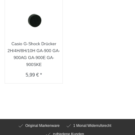
Casio G-Shock Drücker
2H/4H/8H/10H GA-900 GA-
900AG GA-900E GA-
900SKE
5,99 € *
Original Markenware
1 Monat Widerrufsrecht
zufriedene Kunden