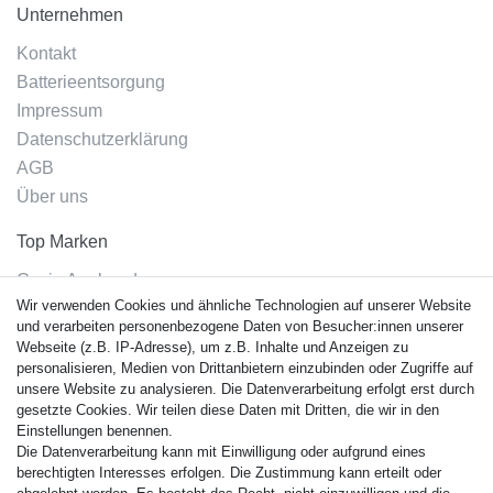
Unternehmen
Kontakt
Batterieentsorgung
Impressum
Datenschutzerklärung
AGB
Über uns
Top Marken
Casio Armband
Wir verwenden Cookies und ähnliche Technologien auf unserer Website
Festina Armband
und verarbeiten personenbezogene Daten von Besucher:innen unserer
Citizen Armband
Webseite (z.B. IP-Adresse), um z.B. Inhalte und Anzeigen zu
M. Lacroix Armband
personalisieren, Medien von Drittanbietern einzubinden oder Zugriffe auf
unsere Website zu analysieren. Die Datenverarbeitung erfolgt erst durch
J. Lemans Armband
gesetzte Cookies. Wir teilen diese Daten mit Dritten, die wir in den
Uhrenarmbänder - Alle
Einstellungen benennen.
Die Datenverarbeitung kann mit Einwilligung oder aufgrund eines
Sicherheit
berechtigten Interesses erfolgen. Die Zustimmung kann erteilt oder