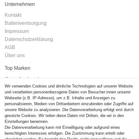
Unternehmen
Kontakt
Batterieentsorgung
Impressum
Datenschutzerklärung
AGB
Über uns
Top Marken
Casio Armband
Wir verwenden Cookies und ähnliche Technologien auf unserer Website
Festina Armband
und verarbeiten personenbezogene Daten von Besucher:innen unserer
Citizen Armband
Webseite (z.B. IP-Adresse), um z.B. Inhalte und Anzeigen zu
M. Lacroix Armband
personalisieren, Medien von Drittanbietern einzubinden oder Zugriffe auf
unsere Website zu analysieren. Die Datenverarbeitung erfolgt erst durch
J. Lemans Armband
gesetzte Cookies. Wir teilen diese Daten mit Dritten, die wir in den
Uhrenarmbänder - Alle
Einstellungen benennen.
Die Datenverarbeitung kann mit Einwilligung oder aufgrund eines
Sicherheit
berechtigten Interesses erfolgen. Die Zustimmung kann erteilt oder