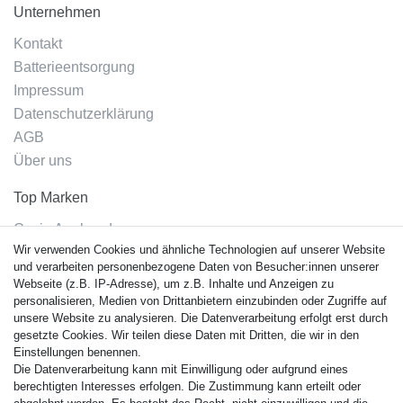
Unternehmen
Kontakt
Batterieentsorgung
Impressum
Datenschutzerklärung
AGB
Über uns
Top Marken
Casio Armband
Wir verwenden Cookies und ähnliche Technologien auf unserer Website
Festina Armband
und verarbeiten personenbezogene Daten von Besucher:innen unserer
Citizen Armband
Webseite (z.B. IP-Adresse), um z.B. Inhalte und Anzeigen zu
M. Lacroix Armband
personalisieren, Medien von Drittanbietern einzubinden oder Zugriffe auf
unsere Website zu analysieren. Die Datenverarbeitung erfolgt erst durch
J. Lemans Armband
gesetzte Cookies. Wir teilen diese Daten mit Dritten, die wir in den
Uhrenarmbänder - Alle
Einstellungen benennen.
Die Datenverarbeitung kann mit Einwilligung oder aufgrund eines
Sicherheit
berechtigten Interesses erfolgen. Die Zustimmung kann erteilt oder