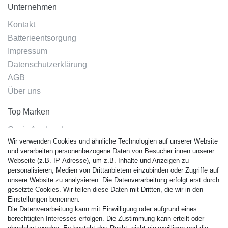
Unternehmen
Kontakt
Batterieentsorgung
Impressum
Datenschutzerklärung
AGB
Über uns
Top Marken
Casio Armband
Wir verwenden Cookies und ähnliche Technologien auf unserer Website
Festina Armband
und verarbeiten personenbezogene Daten von Besucher:innen unserer
Citizen Armband
Webseite (z.B. IP-Adresse), um z.B. Inhalte und Anzeigen zu
M. Lacroix Armband
personalisieren, Medien von Drittanbietern einzubinden oder Zugriffe auf
unsere Website zu analysieren. Die Datenverarbeitung erfolgt erst durch
J. Lemans Armband
gesetzte Cookies. Wir teilen diese Daten mit Dritten, die wir in den
Uhrenarmbänder - Alle
Einstellungen benennen.
Die Datenverarbeitung kann mit Einwilligung oder aufgrund eines
Sicherheit
berechtigten Interesses erfolgen. Die Zustimmung kann erteilt oder