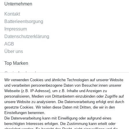
Unternehmen
Kontakt
Batterieentsorgung
Impressum
Datenschutzerklärung
AGB
Über uns
Top Marken
Casio Armband
Wir verwenden Cookies und ähnliche Technologien auf unserer Website
Festina Armband
und verarbeiten personenbezogene Daten von Besucher:innen unserer
Citizen Armband
Webseite (z.B. IP-Adresse), um z.B. Inhalte und Anzeigen zu
M. Lacroix Armband
personalisieren, Medien von Drittanbietern einzubinden oder Zugriffe auf
unsere Website zu analysieren. Die Datenverarbeitung erfolgt erst durch
J. Lemans Armband
gesetzte Cookies. Wir teilen diese Daten mit Dritten, die wir in den
Uhrenarmbänder - Alle
Einstellungen benennen.
Die Datenverarbeitung kann mit Einwilligung oder aufgrund eines
Sicherheit
berechtigten Interesses erfolgen. Die Zustimmung kann erteilt oder