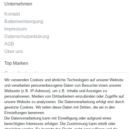
Unternehmen
Kontakt
Batterieentsorgung
Impressum
Datenschutzerklärung
AGB
Über uns
Top Marken
Casio Armband
Wir verwenden Cookies und ähnliche Technologien auf unserer Website
Festina Armband
und verarbeiten personenbezogene Daten von Besucher:innen unserer
Citizen Armband
Webseite (z.B. IP-Adresse), um z.B. Inhalte und Anzeigen zu
M. Lacroix Armband
personalisieren, Medien von Drittanbietern einzubinden oder Zugriffe auf
unsere Website zu analysieren. Die Datenverarbeitung erfolgt erst durch
J. Lemans Armband
gesetzte Cookies. Wir teilen diese Daten mit Dritten, die wir in den
Uhrenarmbänder - Alle
Einstellungen benennen.
Die Datenverarbeitung kann mit Einwilligung oder aufgrund eines
Sicherheit
berechtigten Interesses erfolgen. Die Zustimmung kann erteilt oder