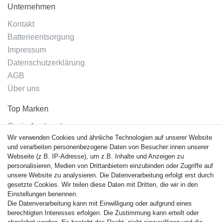
Unternehmen
Kontakt
Batterieentsorgung
Impressum
Datenschutzerklärung
AGB
Über uns
Top Marken
Casio Armband
Wir verwenden Cookies und ähnliche Technologien auf unserer Website
Festina Armband
und verarbeiten personenbezogene Daten von Besucher:innen unserer
Citizen Armband
Webseite (z.B. IP-Adresse), um z.B. Inhalte und Anzeigen zu
M. Lacroix Armband
personalisieren, Medien von Drittanbietern einzubinden oder Zugriffe auf
unsere Website zu analysieren. Die Datenverarbeitung erfolgt erst durch
J. Lemans Armband
gesetzte Cookies. Wir teilen diese Daten mit Dritten, die wir in den
Uhrenarmbänder - Alle
Einstellungen benennen.
Die Datenverarbeitung kann mit Einwilligung oder aufgrund eines
Sicherheit
berechtigten Interesses erfolgen. Die Zustimmung kann erteilt oder