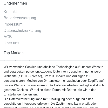
Unternehmen
Kontakt
Batterieentsorgung
Impressum
Datenschutzerklärung
AGB
Über uns
Top Marken
Casio Armband
Wir verwenden Cookies und ähnliche Technologien auf unserer Website
Festina Armband
und verarbeiten personenbezogene Daten von Besucher:innen unserer
Citizen Armband
Webseite (z.B. IP-Adresse), um z.B. Inhalte und Anzeigen zu
M. Lacroix Armband
personalisieren, Medien von Drittanbietern einzubinden oder Zugriffe auf
unsere Website zu analysieren. Die Datenverarbeitung erfolgt erst durch
J. Lemans Armband
gesetzte Cookies. Wir teilen diese Daten mit Dritten, die wir in den
Uhrenarmbänder - Alle
Einstellungen benennen.
Die Datenverarbeitung kann mit Einwilligung oder aufgrund eines
Sicherheit
berechtigten Interesses erfolgen. Die Zustimmung kann erteilt oder