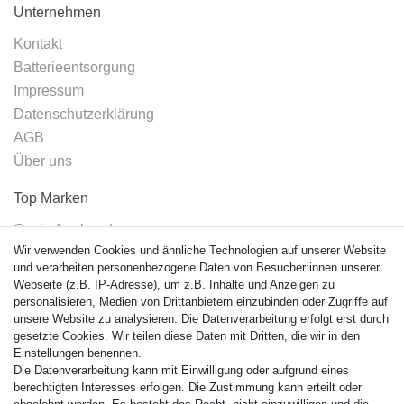
Unternehmen
Kontakt
Batterieentsorgung
Impressum
Datenschutzerklärung
AGB
Über uns
Top Marken
Casio Armband
Wir verwenden Cookies und ähnliche Technologien auf unserer Website
Festina Armband
und verarbeiten personenbezogene Daten von Besucher:innen unserer
Citizen Armband
Webseite (z.B. IP-Adresse), um z.B. Inhalte und Anzeigen zu
M. Lacroix Armband
personalisieren, Medien von Drittanbietern einzubinden oder Zugriffe auf
unsere Website zu analysieren. Die Datenverarbeitung erfolgt erst durch
J. Lemans Armband
gesetzte Cookies. Wir teilen diese Daten mit Dritten, die wir in den
Uhrenarmbänder - Alle
Einstellungen benennen.
Die Datenverarbeitung kann mit Einwilligung oder aufgrund eines
Sicherheit
berechtigten Interesses erfolgen. Die Zustimmung kann erteilt oder