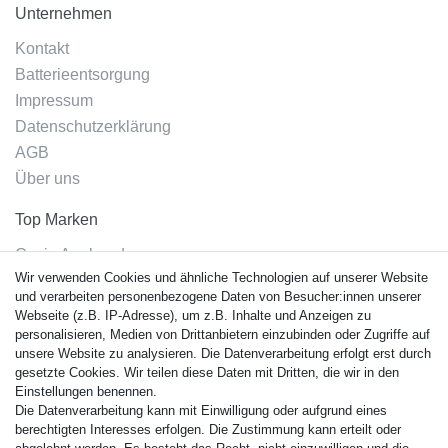
Unternehmen
Kontakt
Batterieentsorgung
Impressum
Datenschutzerklärung
AGB
Über uns
Top Marken
Casio Armband
Wir verwenden Cookies und ähnliche Technologien auf unserer Website
Festina Armband
und verarbeiten personenbezogene Daten von Besucher:innen unserer
Citizen Armband
Webseite (z.B. IP-Adresse), um z.B. Inhalte und Anzeigen zu
M. Lacroix Armband
personalisieren, Medien von Drittanbietern einzubinden oder Zugriffe auf
unsere Website zu analysieren. Die Datenverarbeitung erfolgt erst durch
J. Lemans Armband
gesetzte Cookies. Wir teilen diese Daten mit Dritten, die wir in den
Uhrenarmbänder - Alle
Einstellungen benennen.
Die Datenverarbeitung kann mit Einwilligung oder aufgrund eines
Sicherheit
berechtigten Interesses erfolgen. Die Zustimmung kann erteilt oder