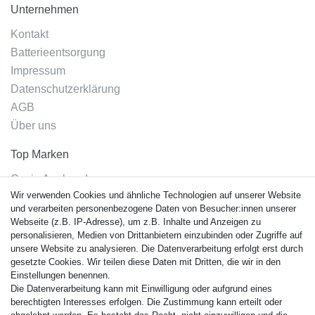
Unternehmen
Kontakt
Batterieentsorgung
Impressum
Datenschutzerklärung
AGB
Über uns
Top Marken
Casio Armband
Wir verwenden Cookies und ähnliche Technologien auf unserer Website
Festina Armband
und verarbeiten personenbezogene Daten von Besucher:innen unserer
Citizen Armband
Webseite (z.B. IP-Adresse), um z.B. Inhalte und Anzeigen zu
M. Lacroix Armband
personalisieren, Medien von Drittanbietern einzubinden oder Zugriffe auf
unsere Website zu analysieren. Die Datenverarbeitung erfolgt erst durch
J. Lemans Armband
gesetzte Cookies. Wir teilen diese Daten mit Dritten, die wir in den
Uhrenarmbänder - Alle
Einstellungen benennen.
Die Datenverarbeitung kann mit Einwilligung oder aufgrund eines
Sicherheit
berechtigten Interesses erfolgen. Die Zustimmung kann erteilt oder