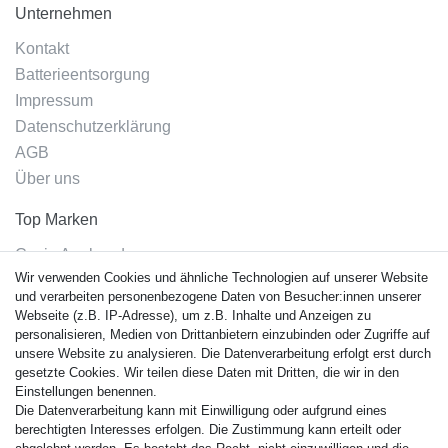
Unternehmen
Kontakt
Batterieentsorgung
Impressum
Datenschutzerklärung
AGB
Über uns
Top Marken
Casio Armband
Wir verwenden Cookies und ähnliche Technologien auf unserer Website
Festina Armband
und verarbeiten personenbezogene Daten von Besucher:innen unserer
Citizen Armband
Webseite (z.B. IP-Adresse), um z.B. Inhalte und Anzeigen zu
M. Lacroix Armband
personalisieren, Medien von Drittanbietern einzubinden oder Zugriffe auf
unsere Website zu analysieren. Die Datenverarbeitung erfolgt erst durch
J. Lemans Armband
gesetzte Cookies. Wir teilen diese Daten mit Dritten, die wir in den
Uhrenarmbänder - Alle
Einstellungen benennen.
Die Datenverarbeitung kann mit Einwilligung oder aufgrund eines
Sicherheit
berechtigten Interesses erfolgen. Die Zustimmung kann erteilt oder