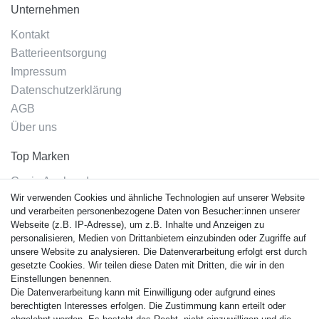
Unternehmen
Kontakt
Batterieentsorgung
Impressum
Datenschutzerklärung
AGB
Über uns
Top Marken
Casio Armband
Wir verwenden Cookies und ähnliche Technologien auf unserer Website
Festina Armband
und verarbeiten personenbezogene Daten von Besucher:innen unserer
Citizen Armband
Webseite (z.B. IP-Adresse), um z.B. Inhalte und Anzeigen zu
M. Lacroix Armband
personalisieren, Medien von Drittanbietern einzubinden oder Zugriffe auf
unsere Website zu analysieren. Die Datenverarbeitung erfolgt erst durch
J. Lemans Armband
gesetzte Cookies. Wir teilen diese Daten mit Dritten, die wir in den
Uhrenarmbänder - Alle
Einstellungen benennen.
Die Datenverarbeitung kann mit Einwilligung oder aufgrund eines
Sicherheit
berechtigten Interesses erfolgen. Die Zustimmung kann erteilt oder