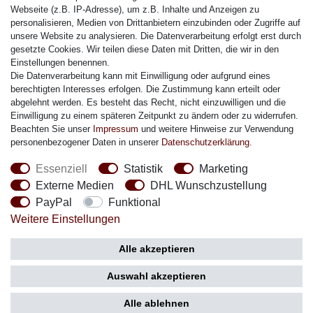
Citizen Armband
Webseite (z.B. IP-Adresse), um z.B. Inhalte und Anzeigen zu
M. Lacroix Armband
personalisieren, Medien von Drittanbietern einzubinden oder Zugriffe auf
unsere Website zu analysieren. Die Datenverarbeitung erfolgt erst durch
J. Lemans Armband
gesetzte Cookies. Wir teilen diese Daten mit Dritten, die wir in den
Uhrenarmbänder - Alle
Einstellungen benennen.
Die Datenverarbeitung kann mit Einwilligung oder aufgrund eines
Sicherheit
berechtigten Interesses erfolgen. Die Zustimmung kann erteilt oder
abgelehnt werden. Es besteht das Recht, nicht einzuwilligen und die
Einwilligung zu einem späteren Zeitpunkt zu ändern oder zu widerrufen.
Beachten Sie unser
Impressum
und weitere Hinweise zur Verwendung
personenbezogener Daten in unserer
Daten­schutz­erklärung
.
Social Media
Essenziell
Statistik
Marketing
Externe Medien
DHL Wunschzustellung
PayPal
Funktional
Weitere Einstellungen
Zahlung
Versand
Alle akzeptieren
Auswahl akzeptieren
Alle ablehnen