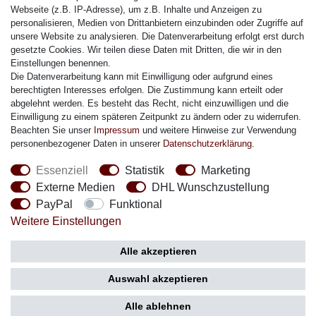
Citizen Armband
Webseite (z.B. IP-Adresse), um z.B. Inhalte und Anzeigen zu
M. Lacroix Armband
personalisieren, Medien von Drittanbietern einzubinden oder Zugriffe auf
unsere Website zu analysieren. Die Datenverarbeitung erfolgt erst durch
J. Lemans Armband
gesetzte Cookies. Wir teilen diese Daten mit Dritten, die wir in den
Uhrenarmbänder - Alle
Einstellungen benennen.
Die Datenverarbeitung kann mit Einwilligung oder aufgrund eines
Sicherheit
berechtigten Interesses erfolgen. Die Zustimmung kann erteilt oder
abgelehnt werden. Es besteht das Recht, nicht einzuwilligen und die
Einwilligung zu einem späteren Zeitpunkt zu ändern oder zu widerrufen.
Beachten Sie unser
Impressum
und weitere Hinweise zur Verwendung
personenbezogener Daten in unserer
Daten­schutz­erklärung
.
Social Media
Essenziell
Statistik
Marketing
Externe Medien
DHL Wunschzustellung
PayPal
Funktional
Weitere Einstellungen
Zahlung
Versand
Alle akzeptieren
Auswahl akzeptieren
Alle ablehnen