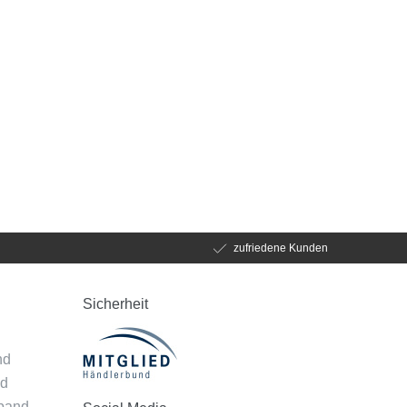
zufriedene Kunden
Sicherheit
d
nd
nd
mband