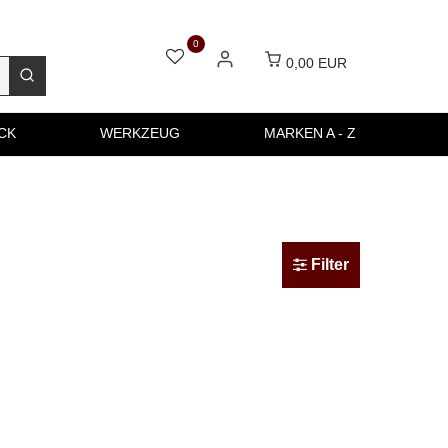
0
0,00 EUR
CK
WERKZEUG
MARKEN A - Z
Filter