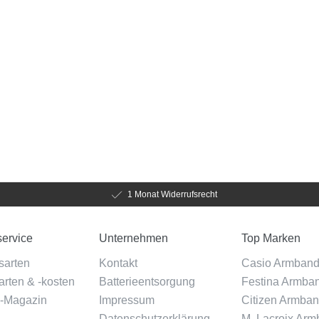
1 Monat Widerrufsrecht
ervice
Unternehmen
Top Marken
sarten
Kontakt
Casio Armban
rten & -kosten
Batterieentsorgung
Festina Armba
-Magazin
Impressum
Citizen Armba
Datenschutzerklärung
M. Lacroix Ar