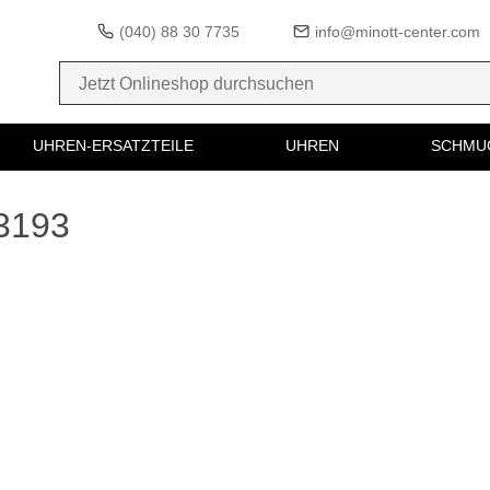
(040) 88 30 7735
info@minott-center.com
UHREN-ERSATZTEILE
UHREN
SCHMU
03193