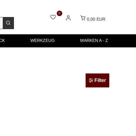
0
0,00 EUR
CK
WERKZEUG
MARKEN A - Z
Filter