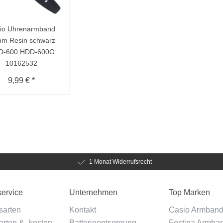
io Uhrenarmband
m Resin schwarz
D-600 HDD-600G
10162532
9,99 € *
1 Monat Widerrufsrecht
ervice
Unternehmen
Top Marken
sarten
Kontakt
Casio Armban
rten & -kosten
Batterieentsorgung
Festina Armba