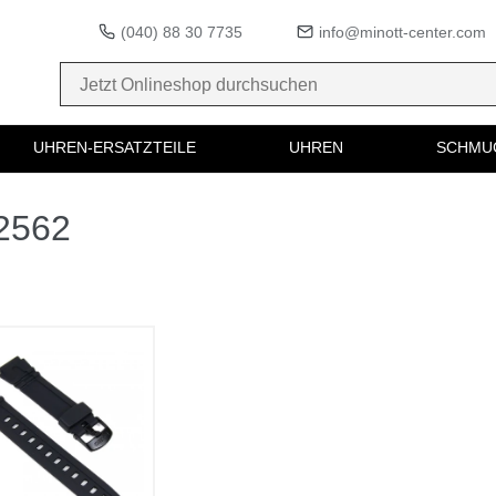
(040) 88 30 7735
info@minott-center.com
UHREN-ERSATZTEILE
UHREN
SCHMU
02562