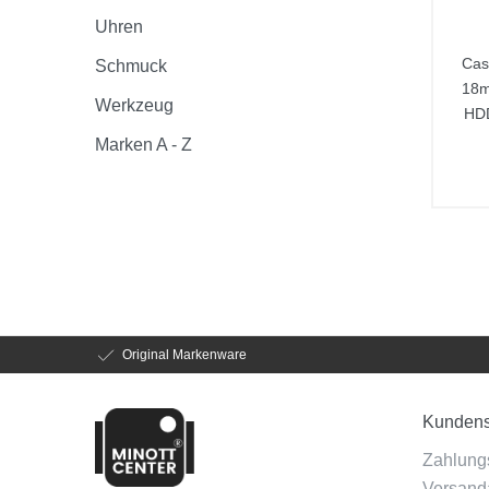
Uhren
Cas
Schmuck
18m
Werkzeug
HD
Marken A - Z
Original Markenware
Kundens
Zahlung
Versanda