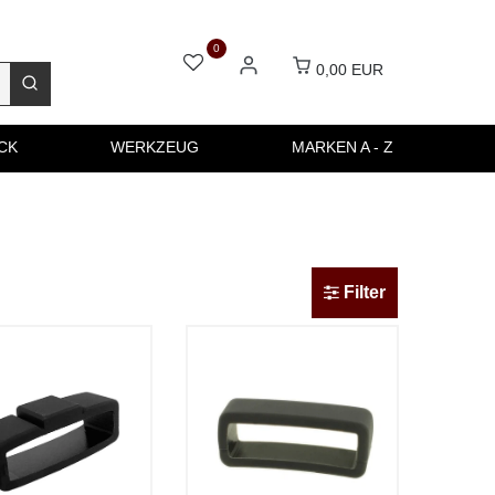
0
0,00 EUR
CK
WERKZEUG
MARKEN A - Z
Filter