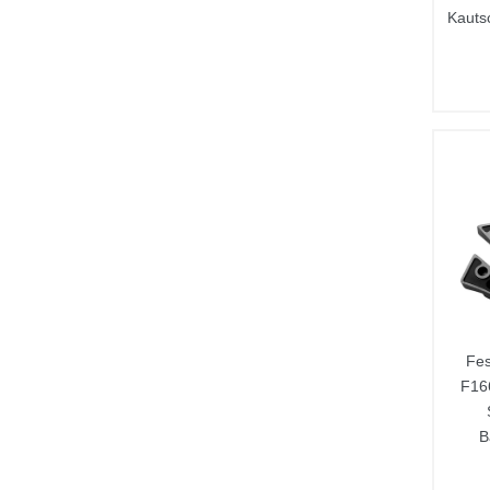
Kauts
Fes
F16
B