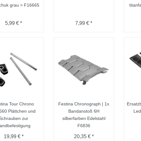
chuk grau > F16665
titan
5,99 € *
7,99 € *
tina Tour Chrono
Festina Chronograph | 1x
Ersat
660 Plättchen und
Bandanstoß 6H
Led
Schrauben zur
silberfarben Edelstahl
andbefestigung
F6836
19,99 € *
20,35 € *