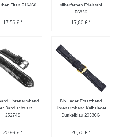
farben Titan F16460
silberfarben Edelstahl
F6836
17,56 € *
17,80 € *
zband Uhrenarmband
Bio Leder Ersatzband
er Band schwarz
Uhrenarmband Kalbsleder
25274S
Dunkelblau 20536G
20,99 € *
26,70 € *