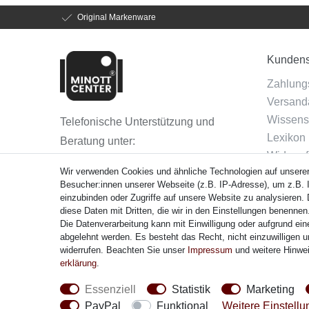
Original Markenware
Kundens
Zahlung
Versanda
Wissens
Telefonische Unterstützung und
Lexikon
Beratung unter:
Widerruf
(040) 88 30 7735
Wir verwenden Cookies und ähnliche Technologien auf unsere
Vertra
Besucher:innen unserer Webseite (z.B. IP-Adresse), um z.B. I
Montag - Freitag: 08.00 - 16.00 Uhr
einzubinden oder Zugriffe auf unsere Website zu analysieren. D
diese Daten mit Dritten, die wir in den Einstellungen benennen
Die Datenverarbeitung kann mit Einwilligung oder aufgrund ein
Zahlung
abgelehnt werden. Es besteht das Recht, nicht einzuwilligen u
widerrufen. Beachten Sie unser
Impressum
und weitere Hinwe
erklärung
.
Essenziell
Statistik
Marketing
PayPal
Funktional
Weitere Einstell