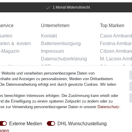
1 Monat Widerrufsrecht
ervice
Unternehmen
Top Marken
sarten
Kontakt
Casio Armban
rten & -kosten
Batterieentsorgung
Festina Armba
-Magazin
Impressum
Citizen Armba
Datenschutzerklärung
M. Lacroix Ar
srecht
AGB
J. Lemans Arm
r Website und verarbeiten personenbezogene Daten von
Über uns
Uhrenarmbänder
g widerrufen
nhalte und Anzeigen zu personalisieren, Medien von Drittanbietern
ie Datenverarbeitung erfolgt erst durch gesetzte Cookies. Wir teilen
.
es berechtigten Interesses erfolgen. Die Zustimmung kann erteilt oder
Versand
nd die Einwilligung zu einem späteren Zeitpunkt zu ändern oder zu
ise zur Verwendung personenbezogener Daten in unserer
Daten­schutz­
Externe Medien
DHL Wunschzustellung
ungen