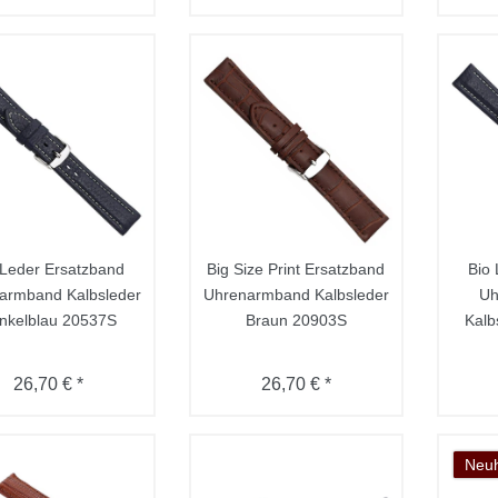
-Leder Ersatzband
Big Size Print Ersatzband
Bio
armband Kalbsleder
Uhrenarmband Kalbsleder
Uh
nkelblau 20537S
Braun 20903S
Kalb
26,70 € *
26,70 € *
Neuh