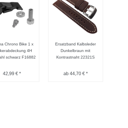
na Chrono Bike 1 x
Ersatzband Kalbsleder
ckerabdeckung 4H
Dunkelbraun mit
ahl schwarz F16882
Kontrastnaht 22321S
42,99 € *
ab 44,70 € *