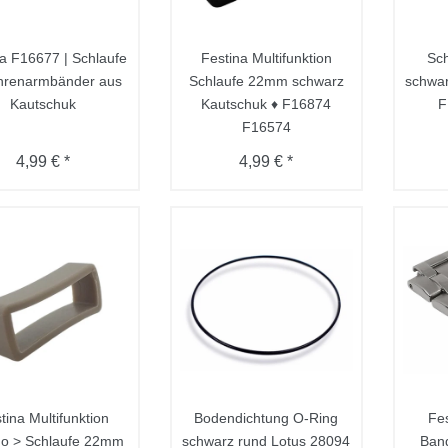
a F16677 | Schlaufe
Festina Multifunktion
Sch
Uhrenarmbänder aus
Schlaufe 22mm schwarz
schwar
Kautschuk
Kautschuk ♦ F16874
F
F16574
4,99 € *
4,99 € *
tina Multifunktion
Bodendichtung O-Ring
Fes
o > Schlaufe 22mm
schwarz rund Lotus 28094
Ban