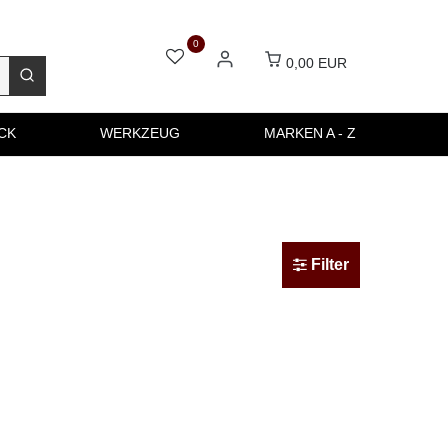
0
0,00 EUR
CK
WERKZEUG
MARKEN A - Z
Filter