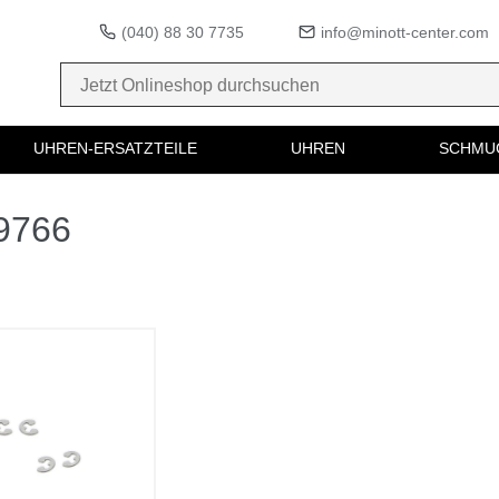
(040) 88 30 7735
info@minott-center.com
UHREN-ERSATZTEILE
UHREN
SCHMU
09766