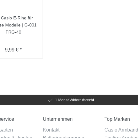
 Casio E-Ring für
rse Modelle | G-001
PRG-40
9,99 € *
1 Monat Widerrufsrecht
ervice
Unternehmen
Top Marken
sarten
Kontakt
Casio Armban
rten & -kosten
Batterieentsorgung
Festina Armba