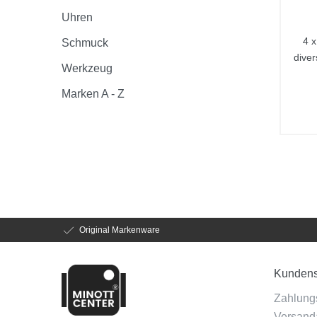
Uhren
4 x
Schmuck
dive
Werkzeug
Marken A - Z
Original Markenware
Kundens
Zahlung
Versanda