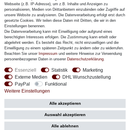
Citizen Armband
Webseite (z.B. IP-Adresse), um z.B. Inhalte und Anzeigen zu
M. Lacroix Armband
personalisieren, Medien von Drittanbietern einzubinden oder Zugriffe auf
unsere Website zu analysieren. Die Datenverarbeitung erfolgt erst durch
J. Lemans Armband
gesetzte Cookies. Wir teilen diese Daten mit Dritten, die wir in den
Uhrenarmbänder - Alle
Einstellungen benennen.
Die Datenverarbeitung kann mit Einwilligung oder aufgrund eines
Sicherheit
berechtigten Interesses erfolgen. Die Zustimmung kann erteilt oder
abgelehnt werden. Es besteht das Recht, nicht einzuwilligen und die
Einwilligung zu einem späteren Zeitpunkt zu ändern oder zu widerrufen.
Beachten Sie unser
Impressum
und weitere Hinweise zur Verwendung
personenbezogener Daten in unserer
Daten­schutz­erklärung
.
Social Media
Essenziell
Statistik
Marketing
Externe Medien
DHL Wunschzustellung
PayPal
Funktional
Weitere Einstellungen
Zahlung
Versand
Alle akzeptieren
Auswahl akzeptieren
Alle ablehnen