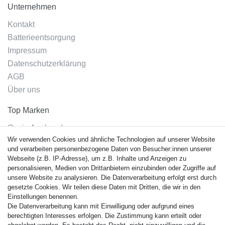
Unternehmen
Kontakt
Batterieentsorgung
Impressum
Datenschutzerklärung
AGB
Über uns
Top Marken
Casio Armband
Wir verwenden Cookies und ähnliche Technologien auf unserer Website
Festina Armband
und verarbeiten personenbezogene Daten von Besucher:innen unserer
Citizen Armband
Webseite (z.B. IP-Adresse), um z.B. Inhalte und Anzeigen zu
M. Lacroix Armband
personalisieren, Medien von Drittanbietern einzubinden oder Zugriffe auf
unsere Website zu analysieren. Die Datenverarbeitung erfolgt erst durch
J. Lemans Armband
gesetzte Cookies. Wir teilen diese Daten mit Dritten, die wir in den
Uhrenarmbänder - Alle
Einstellungen benennen.
Die Datenverarbeitung kann mit Einwilligung oder aufgrund eines
Sicherheit
berechtigten Interesses erfolgen. Die Zustimmung kann erteilt oder