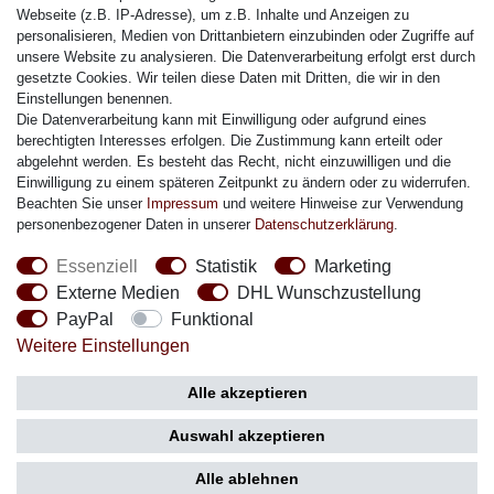
Citizen Armband
Webseite (z.B. IP-Adresse), um z.B. Inhalte und Anzeigen zu
M. Lacroix Armband
personalisieren, Medien von Drittanbietern einzubinden oder Zugriffe auf
unsere Website zu analysieren. Die Datenverarbeitung erfolgt erst durch
J. Lemans Armband
gesetzte Cookies. Wir teilen diese Daten mit Dritten, die wir in den
Uhrenarmbänder - Alle
Einstellungen benennen.
Die Datenverarbeitung kann mit Einwilligung oder aufgrund eines
Sicherheit
berechtigten Interesses erfolgen. Die Zustimmung kann erteilt oder
abgelehnt werden. Es besteht das Recht, nicht einzuwilligen und die
Einwilligung zu einem späteren Zeitpunkt zu ändern oder zu widerrufen.
Beachten Sie unser
Impressum
und weitere Hinweise zur Verwendung
personenbezogener Daten in unserer
Daten­schutz­erklärung
.
Social Media
Essenziell
Statistik
Marketing
Externe Medien
DHL Wunschzustellung
PayPal
Funktional
Weitere Einstellungen
Zahlung
Versand
Alle akzeptieren
Auswahl akzeptieren
Alle ablehnen