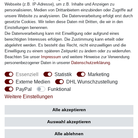
Citizen Armband
Webseite (z.B. IP-Adresse), um z.B. Inhalte und Anzeigen zu
M. Lacroix Armband
personalisieren, Medien von Drittanbietern einzubinden oder Zugriffe auf
unsere Website zu analysieren. Die Datenverarbeitung erfolgt erst durch
J. Lemans Armband
gesetzte Cookies. Wir teilen diese Daten mit Dritten, die wir in den
Uhrenarmbänder - Alle
Einstellungen benennen.
Die Datenverarbeitung kann mit Einwilligung oder aufgrund eines
Sicherheit
berechtigten Interesses erfolgen. Die Zustimmung kann erteilt oder
abgelehnt werden. Es besteht das Recht, nicht einzuwilligen und die
Einwilligung zu einem späteren Zeitpunkt zu ändern oder zu widerrufen.
Beachten Sie unser
Impressum
und weitere Hinweise zur Verwendung
personenbezogener Daten in unserer
Daten­schutz­erklärung
.
Social Media
Essenziell
Statistik
Marketing
Externe Medien
DHL Wunschzustellung
PayPal
Funktional
Weitere Einstellungen
Zahlung
Versand
Alle akzeptieren
Auswahl akzeptieren
Alle ablehnen