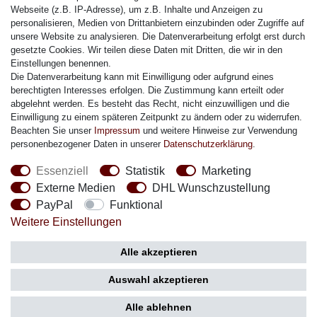
Citizen Armband
Webseite (z.B. IP-Adresse), um z.B. Inhalte und Anzeigen zu
M. Lacroix Armband
personalisieren, Medien von Drittanbietern einzubinden oder Zugriffe auf
unsere Website zu analysieren. Die Datenverarbeitung erfolgt erst durch
J. Lemans Armband
gesetzte Cookies. Wir teilen diese Daten mit Dritten, die wir in den
Uhrenarmbänder - Alle
Einstellungen benennen.
Die Datenverarbeitung kann mit Einwilligung oder aufgrund eines
Sicherheit
berechtigten Interesses erfolgen. Die Zustimmung kann erteilt oder
abgelehnt werden. Es besteht das Recht, nicht einzuwilligen und die
Einwilligung zu einem späteren Zeitpunkt zu ändern oder zu widerrufen.
Beachten Sie unser
Impressum
und weitere Hinweise zur Verwendung
personenbezogener Daten in unserer
Daten­schutz­erklärung
.
Social Media
Essenziell
Statistik
Marketing
Externe Medien
DHL Wunschzustellung
PayPal
Funktional
Weitere Einstellungen
Zahlung
Versand
Alle akzeptieren
Auswahl akzeptieren
Alle ablehnen