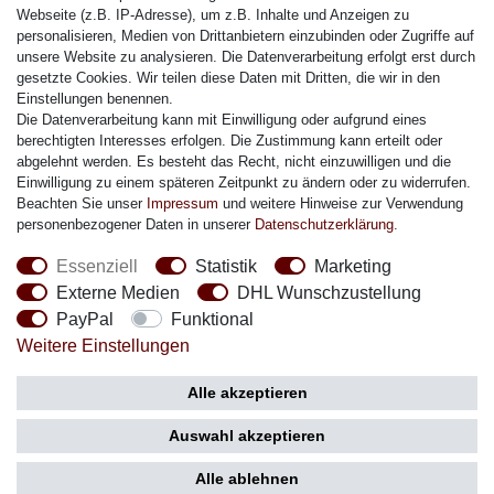
Citizen Armband
Webseite (z.B. IP-Adresse), um z.B. Inhalte und Anzeigen zu
M. Lacroix Armband
personalisieren, Medien von Drittanbietern einzubinden oder Zugriffe auf
unsere Website zu analysieren. Die Datenverarbeitung erfolgt erst durch
J. Lemans Armband
gesetzte Cookies. Wir teilen diese Daten mit Dritten, die wir in den
Uhrenarmbänder - Alle
Einstellungen benennen.
Die Datenverarbeitung kann mit Einwilligung oder aufgrund eines
Sicherheit
berechtigten Interesses erfolgen. Die Zustimmung kann erteilt oder
abgelehnt werden. Es besteht das Recht, nicht einzuwilligen und die
Einwilligung zu einem späteren Zeitpunkt zu ändern oder zu widerrufen.
Beachten Sie unser
Impressum
und weitere Hinweise zur Verwendung
personenbezogener Daten in unserer
Daten­schutz­erklärung
.
Social Media
Essenziell
Statistik
Marketing
Externe Medien
DHL Wunschzustellung
PayPal
Funktional
Weitere Einstellungen
Zahlung
Versand
Alle akzeptieren
Auswahl akzeptieren
Alle ablehnen