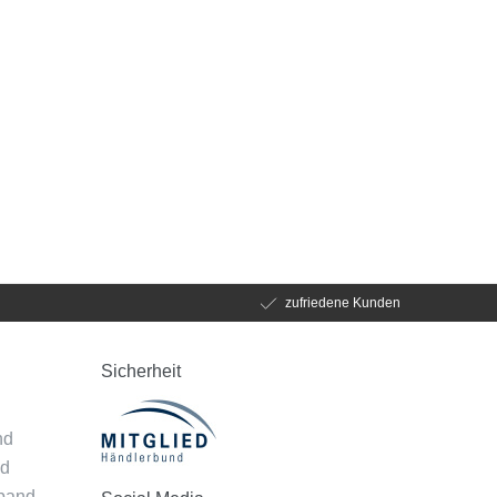
zufriedene Kunden
Sicherheit
d
nd
nd
mband