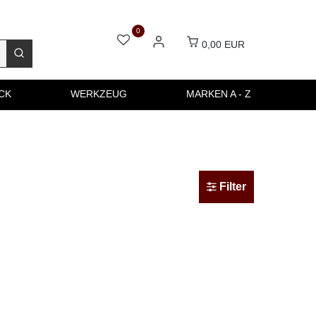
0
0,00 EUR
CK
WERKZEUG
MARKEN A - Z
Filter