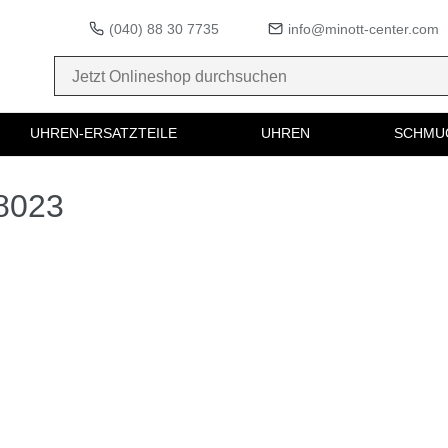
(040) 88 30 7735
info@minott-center.com
UHREN-ERSATZTEILE
UHREN
SCHMU
08023