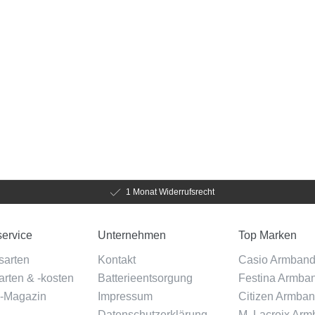
1 Monat Widerrufsrecht
ervice
Unternehmen
Top Marken
sarten
Kontakt
Casio Armban
rten & -kosten
Batterieentsorgung
Festina Armba
-Magazin
Impressum
Citizen Armba
Datenschutzerklärung
M. Lacroix Ar