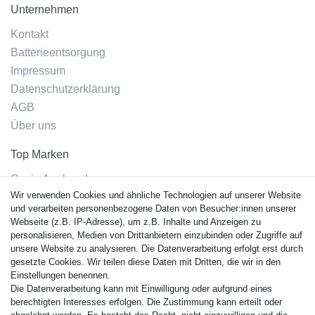
Unternehmen
Kontakt
Batterieentsorgung
Impressum
Datenschutzerklärung
AGB
Über uns
Top Marken
Casio Armband
Wir verwenden Cookies und ähnliche Technologien auf unserer Website
Festina Armband
und verarbeiten personenbezogene Daten von Besucher:innen unserer
Citizen Armband
Webseite (z.B. IP-Adresse), um z.B. Inhalte und Anzeigen zu
M. Lacroix Armband
personalisieren, Medien von Drittanbietern einzubinden oder Zugriffe auf
unsere Website zu analysieren. Die Datenverarbeitung erfolgt erst durch
J. Lemans Armband
gesetzte Cookies. Wir teilen diese Daten mit Dritten, die wir in den
Uhrenarmbänder - Alle
Einstellungen benennen.
Die Datenverarbeitung kann mit Einwilligung oder aufgrund eines
Sicherheit
berechtigten Interesses erfolgen. Die Zustimmung kann erteilt oder