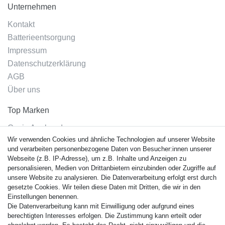
Unternehmen
Kontakt
Batterieentsorgung
Impressum
Datenschutzerklärung
AGB
Über uns
Top Marken
Casio Armband
Wir verwenden Cookies und ähnliche Technologien auf unserer Website
Festina Armband
und verarbeiten personenbezogene Daten von Besucher:innen unserer
Citizen Armband
Webseite (z.B. IP-Adresse), um z.B. Inhalte und Anzeigen zu
M. Lacroix Armband
personalisieren, Medien von Drittanbietern einzubinden oder Zugriffe auf
unsere Website zu analysieren. Die Datenverarbeitung erfolgt erst durch
J. Lemans Armband
gesetzte Cookies. Wir teilen diese Daten mit Dritten, die wir in den
Uhrenarmbänder - Alle
Einstellungen benennen.
Die Datenverarbeitung kann mit Einwilligung oder aufgrund eines
Sicherheit
berechtigten Interesses erfolgen. Die Zustimmung kann erteilt oder