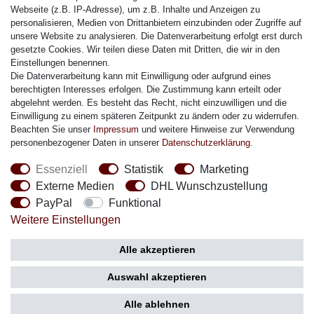
Citizen Armband
Webseite (z.B. IP-Adresse), um z.B. Inhalte und Anzeigen zu
M. Lacroix Armband
personalisieren, Medien von Drittanbietern einzubinden oder Zugriffe auf
unsere Website zu analysieren. Die Datenverarbeitung erfolgt erst durch
J. Lemans Armband
gesetzte Cookies. Wir teilen diese Daten mit Dritten, die wir in den
Uhrenarmbänder - Alle
Einstellungen benennen.
Die Datenverarbeitung kann mit Einwilligung oder aufgrund eines
Sicherheit
berechtigten Interesses erfolgen. Die Zustimmung kann erteilt oder
abgelehnt werden. Es besteht das Recht, nicht einzuwilligen und die
Einwilligung zu einem späteren Zeitpunkt zu ändern oder zu widerrufen.
Beachten Sie unser
Impressum
und weitere Hinweise zur Verwendung
personenbezogener Daten in unserer
Daten­schutz­erklärung
.
Social Media
Essenziell
Statistik
Marketing
Externe Medien
DHL Wunschzustellung
PayPal
Funktional
Weitere Einstellungen
Zahlung
Versand
Alle akzeptieren
Auswahl akzeptieren
Alle ablehnen