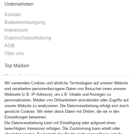
Unternehmen
Kontakt
Batterieentsorgung
Impressum
Datenschutzerklärung
AGB
Über uns
Top Marken
Casio Armband
Wir verwenden Cookies und ähnliche Technologien auf unserer Website
Festina Armband
und verarbeiten personenbezogene Daten von Besucher:innen unserer
Citizen Armband
Webseite (z.B. IP-Adresse), um z.B. Inhalte und Anzeigen zu
M. Lacroix Armband
personalisieren, Medien von Drittanbietern einzubinden oder Zugriffe auf
unsere Website zu analysieren. Die Datenverarbeitung erfolgt erst durch
J. Lemans Armband
gesetzte Cookies. Wir teilen diese Daten mit Dritten, die wir in den
Uhrenarmbänder - Alle
Einstellungen benennen.
Die Datenverarbeitung kann mit Einwilligung oder aufgrund eines
Sicherheit
berechtigten Interesses erfolgen. Die Zustimmung kann erteilt oder