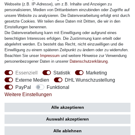
Citizen Armband
Webseite (z.B. IP-Adresse), um z.B. Inhalte und Anzeigen zu
M. Lacroix Armband
personalisieren, Medien von Drittanbietern einzubinden oder Zugriffe auf
unsere Website zu analysieren. Die Datenverarbeitung erfolgt erst durch
J. Lemans Armband
gesetzte Cookies. Wir teilen diese Daten mit Dritten, die wir in den
Uhrenarmbänder - Alle
Einstellungen benennen.
Die Datenverarbeitung kann mit Einwilligung oder aufgrund eines
Sicherheit
berechtigten Interesses erfolgen. Die Zustimmung kann erteilt oder
abgelehnt werden. Es besteht das Recht, nicht einzuwilligen und die
Einwilligung zu einem späteren Zeitpunkt zu ändern oder zu widerrufen.
Beachten Sie unser
Impressum
und weitere Hinweise zur Verwendung
personenbezogener Daten in unserer
Daten­schutz­erklärung
.
Social Media
Essenziell
Statistik
Marketing
Externe Medien
DHL Wunschzustellung
PayPal
Funktional
Weitere Einstellungen
Zahlung
Versand
Alle akzeptieren
Auswahl akzeptieren
Alle ablehnen