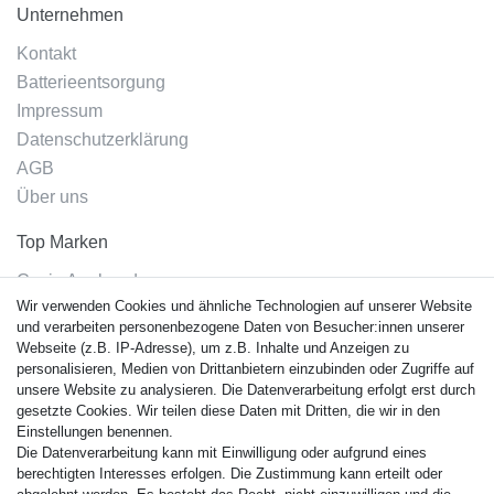
Unternehmen
Kontakt
Batterieentsorgung
Impressum
Datenschutzerklärung
AGB
Über uns
Top Marken
Casio Armband
Wir verwenden Cookies und ähnliche Technologien auf unserer Website
Festina Armband
und verarbeiten personenbezogene Daten von Besucher:innen unserer
Citizen Armband
Webseite (z.B. IP-Adresse), um z.B. Inhalte und Anzeigen zu
M. Lacroix Armband
personalisieren, Medien von Drittanbietern einzubinden oder Zugriffe auf
unsere Website zu analysieren. Die Datenverarbeitung erfolgt erst durch
J. Lemans Armband
gesetzte Cookies. Wir teilen diese Daten mit Dritten, die wir in den
Uhrenarmbänder - Alle
Einstellungen benennen.
Die Datenverarbeitung kann mit Einwilligung oder aufgrund eines
Sicherheit
berechtigten Interesses erfolgen. Die Zustimmung kann erteilt oder