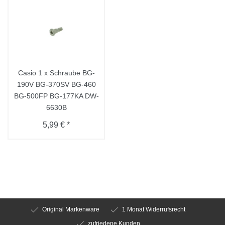
Casio 1 x Schraube BG-
190V BG-370SV BG-460
BG-500FP BG-177KA DW-
6630B
5,99 € *
Original Markenware
1 Monat Widerrufsrecht
zufriedene Kunden